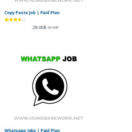
Copy Paste Job | Paid Plan
Rated
28.00
$
45.00
$
3.60
out
of 5
Whatsapp Jobs | Paid Plan