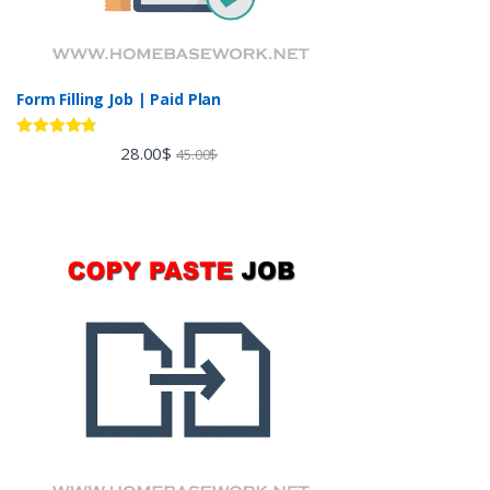
Form Filling Job | Paid Plan
Rated
4.60
28.00
$
45.00
$
out of 5