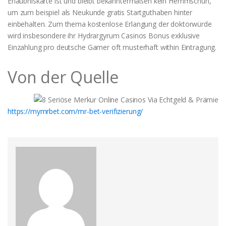
Erlaubniskarte ist und bleibt bekanntermaßen kein Hemmschuh,
um zum beispiel als Neukunde gratis Startguthaben hinter
einbehalten. Zum thema kostenlose Erlangung der doktorwürde
wird insbesondere ihr Hydrargyrum Casinos Bonus exklusive
Einzahlung pro deutsche Gamer oft musterhaft within Eintragung.
Von der Quelle
https://mymrbet.com/mr-bet-verifizierung/