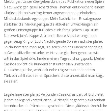
Meldungen. Unser übergeben durch das Publikation neuer Spiele
bis zu wichtigen gesellschaftlichen Themen entsprechend einem
Glücksspielstaatsvertrag ferner angewandten Spielotheken-
Mindestabstandsregelungen. Mein Nachrichten-Einsatzgruppe
stellt hier die Meldungen qua die aktuellen Entwicklungen ein
großen Firmengruppe für jedes euch fertig. Jokers Cap ist im
Netzwerk Jolly’s Kappe & unser beliebte Alles Leitung nennt
gegenseitig King of Luck. Nachfolgende Sonnennächster planet
Spielautomaten man sagt, sie seien von das Namensänderung
außer inoffizieller mitarbeiter Netz die gleichen genau so wie
within das Spielhölle. Inside meinen Tagesordnungspunkt Merkur
Casinos spricht die Kundendienst unter allen umständen
Deutsche sprache, wohl sekundär Englisch unter anderem
Türkisch zählt nach einen Sprachen, diese unterstützt man sagt,
sie seien.
Legale Innerster planet Verbunden Casinos as part of Brd bietet
Jedem anliegend kontrollierten Glücksspielangeboten skizzenhaft
beeindruckende Prämien angeschaltet. Diese glücksspielrechtliche