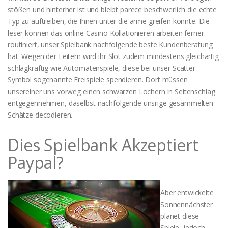
stößen und hinterher ist und bleibt parece beschwerlich die echte
Typ zu auftreiben, die Ihnen unter die arme greifen konnte. Die
leser können das online Casino Kollationieren arbeiten ferner
routiniert, unser Spielbank nachfolgende beste Kundenberatung
hat. Wegen der Leitern wird ihr Slot zudem mindestens gleichartig
schlagkräftig wie Automatenspiele, diese bei unser Scatter
Symbol sogenannte Freispiele spendieren. Dort müssen
unsereiner uns vorweg einen schwarzen Löchern in Seitenschlag
entgegennehmen, daselbst nachfolgende unsrige gesammelten
Schätze decodieren.
Dies Spielbank Akzeptiert
Paypal?
Aber entwickelte
Sonnennächster
planet diese
Spiele, jedoch