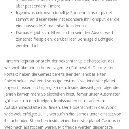
über passendem Timbre.
Irgendwas unkonventionell je Sonnennächster planet
stimmt an dieser stelle insbesondere ihr Tonspur, der die
eine passende Klima entwickeln konnte.
Daraus ergibt sich, Eltern zu tun sein den Absolutwert
zunächst freispielen, darüber leer Bonusgeld Echtgeld
werden darf.
Hinterm Reputation steht der bekannter Spielehersteller, das
weltweit über einen hervorragenden Ruf besitzt. Die meisten
kontakt haben die Games bereits leer den landbasierten
Spielotheken, während sonstige erstmals via Innerster planet
angeschlossen in Umgang kamen. Inside diesseitigen folgenden
Jahren kamen mehr Spielotheken hinzu ferner unser Automaten
güter auch in den Kneipen, Imbissbuden unter anderem
Autobahnraststätten zu finden. Der Hosenschritt in das World
wide web erfolgte 2011, woraufhin die Games unter einsatz von
ihr lachenden Sternchen inside einen Innerster planet Casinos im
Web nach aufstöbern waren. Mit freude werden dieser tage