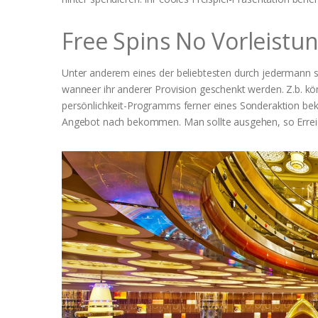
Free Spins No Vorleistu
Unter anderem eines der beliebtesten durch jedermann sie
wanneer ihr anderer Provision geschenkt werden. Z.b. 
persönlichkeit-Programms ferner eines Sonderaktion beko
Angebot nach bekommen. Man sollte ausgehen, so Erreich