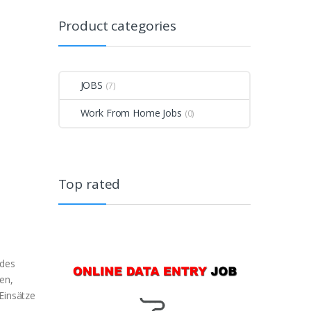
Product categories
JOBS
(7)
Work From Home Jobs
(0)
Top rated
 des
en,
Einsätze