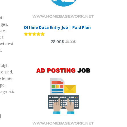
it
ugen,
Offline Data Entry Job | Paid Plan
ste
 t.
Rated
5.00
28.00
$
40.00
$
otstext
out of 5
t.
folgt
ie sind,
 ferner
ppe,
Pragmatic
n