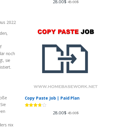
28.00
$
45.00
$
out of 5
den,
f
där noch
t, sie
stiert.
roße
Copy Paste Job | Paid Plan
Sie
Den
Rated
28.00
$
45.00
$
3.60
out
of 5
ers nix
.