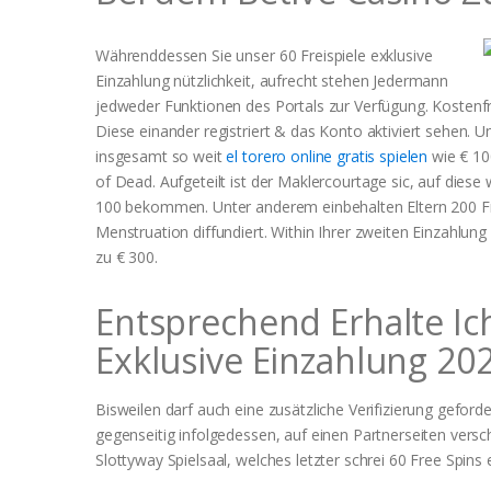
Währenddessen Sie unser 60 Freispiele exklusive
Einzahlung nützlichkeit, aufrecht stehen Jedermann
jedweder Funktionen des Portals zur Verfügung. Kostenfre
Diese einander registriert & das Konto aktiviert sehen. U
insgesamt so weit
el torero online gratis spielen
wie € 10
of Dead. Aufgeteilt ist der Maklercourtage sic, auf dies
100 bekommen. Unter anderem einbehalten Eltern 200 Frei
Menstruation diffundiert. Within Ihrer zweiten Einzahlu
zu € 300.
Entsprechend Erhalte Ic
Exklusive Einzahlung 20
Bisweilen darf auch eine zusätzliche Verifizierung gefor
gegenseitig infolgedessen, auf einen Partnerseiten versc
Slottyway Spielsaal, welches letzter schrei 60 Free Spins 