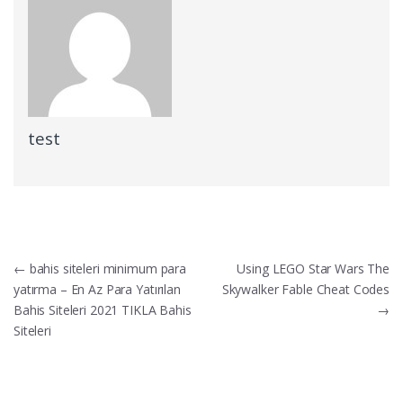
test
Post
←
bahis siteleri minimum para
Using LEGO Star Wars The
yatırma – En Az Para Yatırılan
Skywalker Fable Cheat Codes
navigation
Bahis Siteleri 2021 ️TIKLA Bahis
→
Siteleri