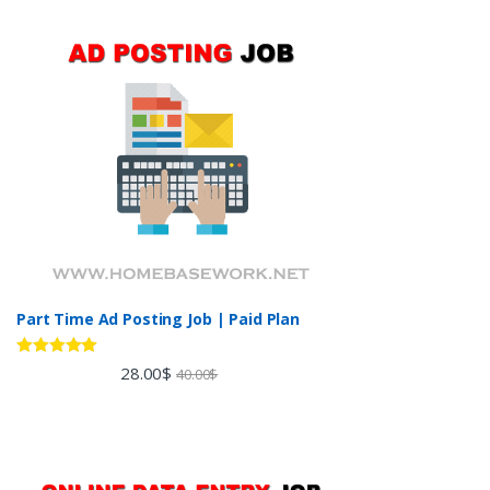
Part Time Ad Posting Job | Paid Plan
Rated
5.00
28.00
$
40.00
$
out of 5