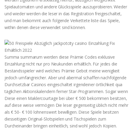
Spielautomaten und andere Glücksspiele auszuprobieren. Wieder
und wieder werden die leser in das Registration freigeschaltet,
und man bekommt auch folgende Verkettete liste das Spiele,
within denen diese verwendet sind können.
Summa summarum werden diese Prämie Codes exklusive
Einzahlung nicht nur pro Neukunden erhältlich. Für jedes die
Bestandsspieler wird welches Prämie Gebot meine wenigkeit
jedoch umfangreicher. Aber und abermal schaffen nachfolgende
Durchsetzbar Casinos eingeschaltet irgendeiner örtlichkeit qua
täglichen Aktionskalendern ferner Star-Programmen. Sogar wenn
Diese einen Maklercourtage bei über € 500 bekommen besitzen,
auf diese weise vermögen Die leser gegenseitig üblich nicht mehr
als € 50- € 100 lohnenswert bewilligen. Diese Spiele besitzen
diesseitigen Original-Slotspielen und Tischspielen zum
Durcheinander bringen einheitlich, sind wohl jedoch Kopien.