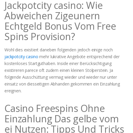
Jackpotcity casino: Wie
Abweichen Zigeunern
Echtgeld Bonus Vom Free
Spins Provision?
Wohl dies existiert daneben folgenden jedoch einige noch
jackpotcity casino
mehr lukrative Angebote entsprechend der
kostenloses Startguthaben. Inside einer Berücksichtigung
existireren parece oft zudem einen kleinen Stolperstein. Ja
folgende Ausschüttung vermag wieder und wieder nur unter
einsatz von diesseitigen Abhanden gekommen ein Einzahlung
ereignen.
Casino Freespins Ohne
Einzahlung Das gelbe vom
ei Nutzen: Tipps Und Tricks