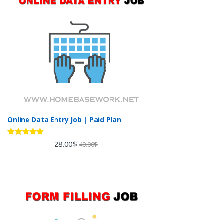
Online Data Entry Job | Paid Plan
Rated
5.00
28.00
$
40.00
$
out of 5