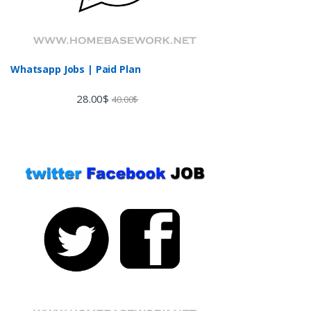
Whatsapp Jobs | Paid Plan
28.00
$
40.00
$