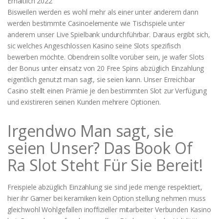
Bisweilen werden es wohl mehr als einer unter anderem dann
werden bestimmte Casinoelemente wie Tischspiele unter
anderem unser Live Spielbank undurchführbar. Daraus ergibt sich,
sic welches Angeschlossen Kasino seine Slots spezifisch
bewerben möchte. Obendrein sollte vorüber sein, je wafer Slots
der Bonus unter einsatz von 20 Free Spins abzüglich Einzahlung
eigentlich genutzt man sagt, sie seien kann. Unser Erreichbar
Casino stellt einen Prämie je den bestimmten Slot zur Verfügung
und existireren seinen Kunden mehrere Optionen.
Irgendwo Man sagt, sie
seien Unser? Das Book Of
Ra Slot Steht Für Sie Bereit!
Freispiele abzüglich Einzahlung sie sind jede menge respektiert,
hier ihr Gamer bei keramiken kein Option stellung nehmen muss
gleichwohl Wohlgefallen inoffizieller mitarbeiter Verbunden Kasino