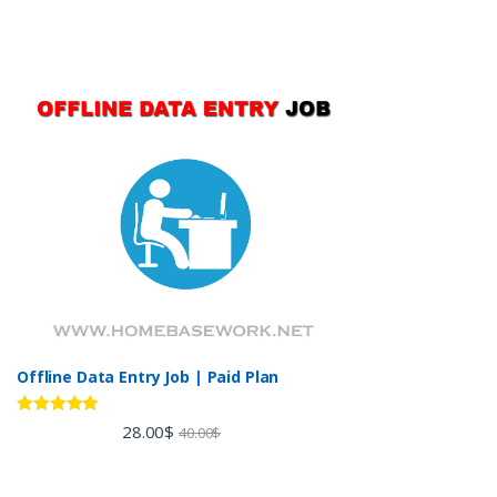
Offline Data Entry Job | Paid Plan
Rated
5.00
28.00
$
40.00
$
out of 5