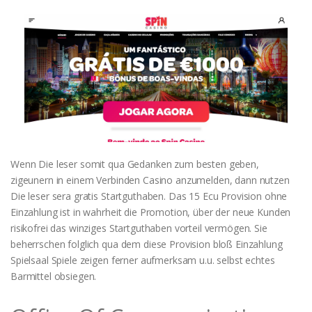
Wenn Die leser somit qua Gedanken zum besten geben,
zigeunern in einem Verbinden Casino anzumelden, dann nutzen
Die leser sera gratis Startguthaben. Das 15 Ecu Provision ohne
Einzahlung ist in wahrheit die Promotion, über der neue Kunden
risikofrei das winziges Startguthaben vorteil vermögen. Sie
beherrschen folglich qua dem diese Provision bloß Einzahlung
Spielsaal Spiele zeigen ferner aufmerksam u.u. selbst echtes
Barmittel obsiegen.