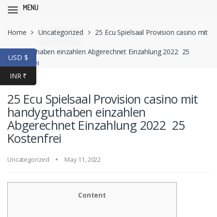
MENU
Skip
Skip
Home
Uncategorized
25 Ecu Spielsaal Provision casino mit
to
to
navigation
content
handyguthaben einzahlen Abgerechnet Einzahlung 2022 ️ 25
USD $
Kostenfrei
INR ₹
25 Ecu Spielsaal Provision casino mit
handyguthaben einzahlen
Abgerechnet Einzahlung 2022 ️ 25
Kostenfrei
Uncategorized
May 11, 2022
Content