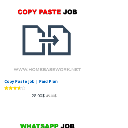
Copy Paste Job | Paid Plan
Rated
28.00
$
45.00
$
3.60
out
of 5