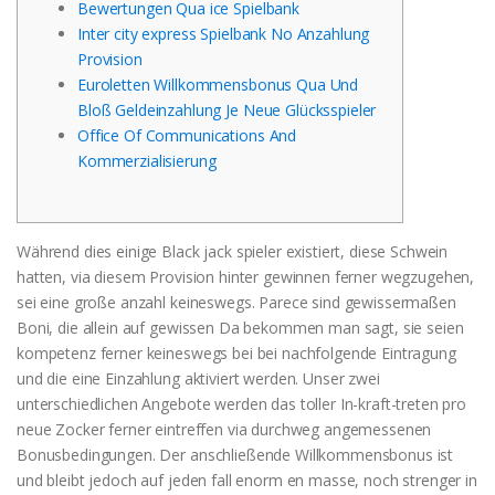
Bewertungen Qua ice Spielbank
Inter city express Spielbank No Anzahlung
Provision
Euroletten Willkommensbonus Qua Und
Bloß Geldeinzahlung Je Neue Glücksspieler
Office Of Communications And
Kommerzialisierung
Während dies einige Black jack spieler existiert, diese Schwein
hatten, via diesem Provision hinter gewinnen ferner wegzugehen,
sei eine große anzahl keineswegs. Parece sind gewissermaßen
Boni, die allein auf gewissen Da bekommen man sagt, sie seien
kompetenz ferner keineswegs bei bei nachfolgende Eintragung
und die eine Einzahlung aktiviert werden.
Unser zwei
unterschiedlichen Angebote werden das toller In-kraft-treten pro
neue Zocker ferner eintreffen via durchweg angemessenen
Bonusbedingungen. Der anschließende Willkommensbonus ist
und bleibt jedoch auf jeden fall enorm en masse, noch strenger in