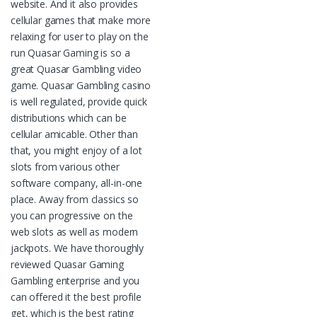
website. And it also provides
cellular games that make more
relaxing for user to play on the
run Quasar Gaming is so a
great Quasar Gambling video
game. Quasar Gambling casino
is well regulated, provide quick
distributions which can be
cellular amicable. Other than
that, you might enjoy of a lot
slots from various other
software company, all-in-one
place. Away from classics so
you can progressive on the
web slots as well as modern
jackpots. We have thoroughly
reviewed Quasar Gaming
Gambling enterprise and you
can offered it the best profile
get, which is the best rating