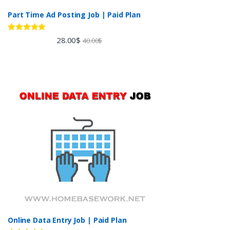
Part Time Ad Posting Job | Paid Plan
Rated
5.00
28.00
$
40.00
$
out of 5
Online Data Entry Job | Paid Plan