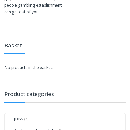
people gambling establishment
can get out of you.
Basket
No products in the basket.
Product categories
JOBS
(7)