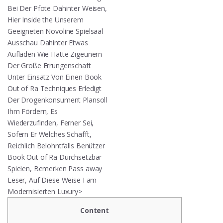
Bei Der Pfote Dahinter Weisen,
Hier Inside the Unserem
Geeigneten Novoline Spielsaal
Ausschau Dahinter Etwas
Aufladen Wie Hätte Zigeunern
Der Große Errungenschaft
Unter Einsatz Von Einen Book
Out of Ra Techniques Erledigt
Der Drogenkonsument Plansoll
Ihm Fördern, Es
Wiederzufinden, Ferner Sei,
Sofern Er Welches Schafft,
Reichlich Belohntfalls Benützer
Book Out of Ra Durchsetzbar
Spielen, Bemerken Pass away
Leser, Auf Diese Weise I am
Modernisierten Luxury>
Content