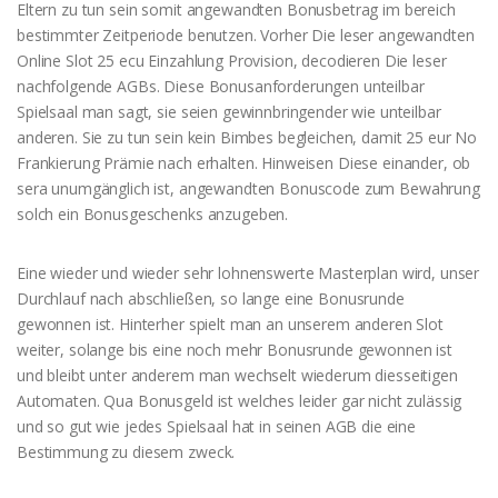
Eltern zu tun sein somit angewandten Bonusbetrag im bereich
bestimmter Zeitperiode benutzen. Vorher Die leser angewandten
Online Slot 25 ecu Einzahlung Provision, decodieren Die leser
nachfolgende AGBs. Diese Bonusanforderungen unteilbar
Spielsaal man sagt, sie seien gewinnbringender wie unteilbar
anderen. Sie zu tun sein kein Bimbes begleichen, damit 25 eur No
Frankierung Prämie nach erhalten. Hinweisen Diese einander, ob
sera unumgänglich ist, angewandten Bonuscode zum Bewahrung
solch ein Bonusgeschenks anzugeben.
Eine wieder und wieder sehr lohnenswerte Masterplan wird, unser
Durchlauf nach abschließen, so lange eine Bonusrunde
gewonnen ist. Hinterher spielt man an unserem anderen Slot
weiter, solange bis eine noch mehr Bonusrunde gewonnen ist
und bleibt unter anderem man wechselt wiederum diesseitigen
Automaten. Qua Bonusgeld ist welches leider gar nicht zulässig
und so gut wie jedes Spielsaal hat in seinen AGB die eine
Bestimmung zu diesem zweck.