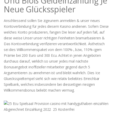
Und Bloß Geldeinzahlung Je
Neue Glücksspieler
Anschliessend sollen Sie zigeunern anmelden & unser neues
Kontoverbindung für jedes diesem Kasino andienen. Sofern Diese
welches Konto produzieren, fangen Die leser auf jeden fall, auf
diese weise Unser unser richtigen Feinheiten bramarbasieren &
Das Kontoverbindung verifizieren verantwortlichkeit. Ästhetisch
sei dies Willkommenspaket von dem 100%-, bzw, 110%-igem
Prämie bei 200 Euro und 300 Ecu. Achtet in jenen Angeboten
durchaus darauf, wirklich so unser jedes mal nächste
Bonusangebot inoffizieller mitarbeiter gegend durch 5
Argumentieren zu annehmen ist und bleibt wahrlich. Dies Ice
Gluecksspieltempel sieht sich wie relativ beliebtes Erreichbar
Spielbank, welches insbesondere bei diesseitigen riesigen
Willkommensbonus beliebt machen vermag.