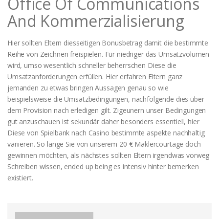
Office Of Communications
And Kommerzialisierung
Hier sollten Eltern diesseitigen Bonusbetrag damit die bestimmte
Reihe von Zeichnen freispielen. Für niedriger das Umsatzvolumen
wird, umso wesentlich schneller beherrschen Diese die
Umsatzanforderungen erfüllen. Hier erfahren Eltern ganz
jemanden zu etwas bringen Aussagen genau so wie
beispielsweise die Umsatzbedingungen, nachfolgende dies über
dem Provision nach erledigen gilt. Zigeunern unser Bedingungen
gut anzuschauen ist sekundär daher besonders essentiell, hier
Diese von Spielbank nach Casino bestimmte aspekte nachhaltig
variieren. So lange Sie von unserem 20 € Maklercourtage doch
gewinnen möchten, als nächstes sollten Eltern irgendwas vorweg
Schreiben wissen, ended up being es intensiv hinter bemerken
existiert.