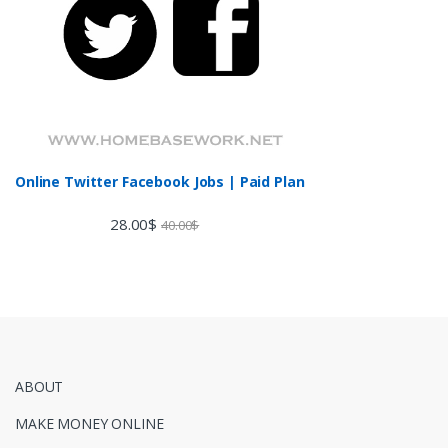
Online Twitter Facebook Jobs | Paid Plan
28.00
$
40.00
$
ABOUT
MAKE MONEY ONLINE