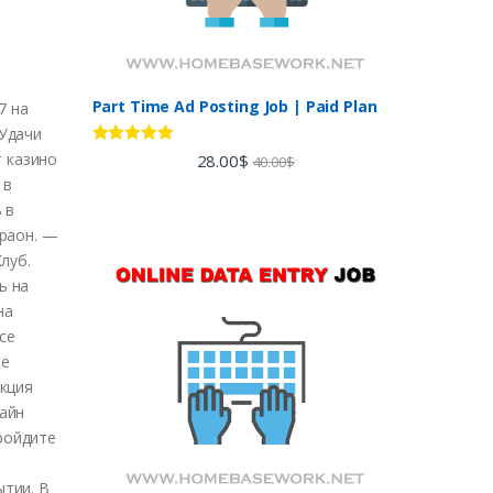
Part Time Ad Posting Job | Paid Plan
7 на
 Удачи
Rated
5.00
т казино
28.00
$
40.00
$
out of 5
 в
 в
араон. —
луб.
ь на
на
се
ие
екция
лайн
ойдите
ытии. В