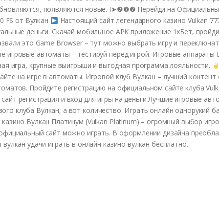
 обновляются, появляются новые. I➤❼❼❼ Перейди на Официальны
30 FS от Вулкан
Настоящий сайт легендарного казино Vulkan 777
уальные деньги. Скачай мобильное APK приложение 1хБет, пройд
азвали это Game Browser – тут можно выбрать игру и переключа
е игровые автоматы – тестируй перед игрой. Игровые аппараты 
ная игра, крупные выигрыши и выгодная программа лояльности.
йте на игре в автоматы. Игровой клуб Вулкан – лучший контент 
оматов. Пройдите регистрацию на официальном сайте клуба Vulka
сайт регистрация и вход для игры на деньги Лучшие игровые авт
рового клуба Вулкан, а вот количество. Играть онлайн однорукий б
казино Вулкан Платинум (Vulkan Platinum) – огромный выбор игр
м официальный сайт можно играть. В оформлении дизайна преобл
 вулкан удачи играть в онлайн казино вулкан бесплатно.