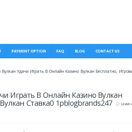
W
PAYMENT OPTION
FAQ
BLOG
CONTACT US
Вулкан Удачи Играть В Онлайн Казино Вулкан Бесплатно, Игров
чи Играть В Онлайн Казино Вулкан
Вулкан Ставка0 1рblogbrands247
Leave 