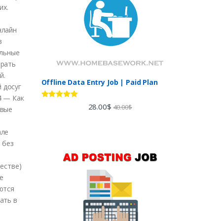
их.
нлайн
в
альные
брать
й.
Offline Data Entry Job | Paid Plan
 досуг
4 — Как
Rated
5.00
28.00
$
40.00
$
овые
out of 5
але
 без
естве)
е
ются
ать в