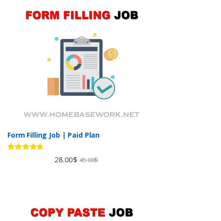
Form Filling Job | Paid Plan
Rated
4.60
28.00
$
45.00
$
out of 5