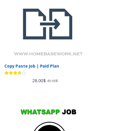
Copy Paste Job | Paid Plan
Rated
28.00
$
45.00
$
3.60
out
of 5