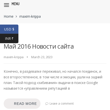
MENU
Skip
Skip
Home
maxim-krippa
to
to
navigation
content
USD $
INR ₹
Май 2016 Новости сайта
maxim-krippa
March 23, 2023
Конечно, в раздевалке переживал, но начался поединок, и
все второстепенное, в том числе и эмоции, ушли на задний
план. Такой подход «забивания» выдачи в поиске Google
называется «управлением репутацией в
Leave a comment
READ MORE