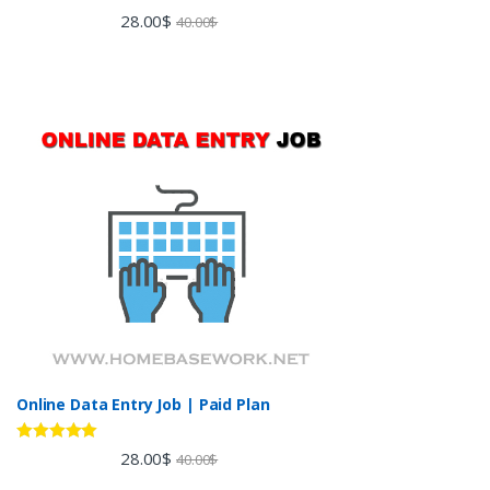
Rated
5.00
28.00
$
40.00
$
out of 5
Online Data Entry Job | Paid Plan
Rated
5.00
28.00
$
40.00
$
out of 5