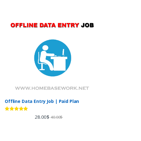
Offline Data Entry Job | Paid Plan
Rated
5.00
28.00
$
40.00
$
out of 5